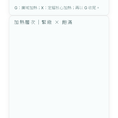
G：廣域加熱；X：定錨核心加熱；再以 G 收尾。
加熱層次｜緊緻 × 飽滿