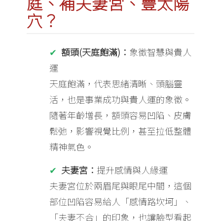
庭、補夫妻宮、豐太陽
穴？
額頭(天庭飽滿)：
象徵智慧與貴人
運
天庭飽滿，代表思緒清晰、頭腦靈
活，也是事業成功與貴人運的象徵。
隨著年齡增長，額頭容易凹陷、皮膚
鬆弛，影響視覺比例，甚至拉低整體
精神氣色。
夫妻宮：
提升感情與人緣運
夫妻宮位於兩眉尾與眼尾中間，這個
部位凹陷容易給人「感情路坎坷」、
「夫妻不合」的印象，也讓臉型看起