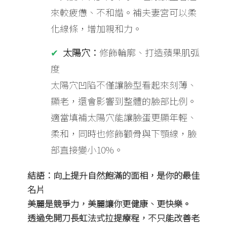
來較疲憊、不和諧。補夫妻宮可以柔
化線條，增加親和力。
太陽穴：
修飾輪廓、打造蘋果肌弧
度
太陽穴凹陷不僅讓臉型看起來刻薄、
顯老，還會影響到整體的臉部比例。
適當填補太陽穴能讓臉蛋更顯年輕、
柔和，同時也修飾顴骨與下顎線，臉
部直接變小10%。
結語：向上提升自然飽滿的面相，是你的最佳
名片
美麗是競爭力，美麗讓你更健康、更快樂。
透過免開刀長虹法式拉提療程，不只能改善老